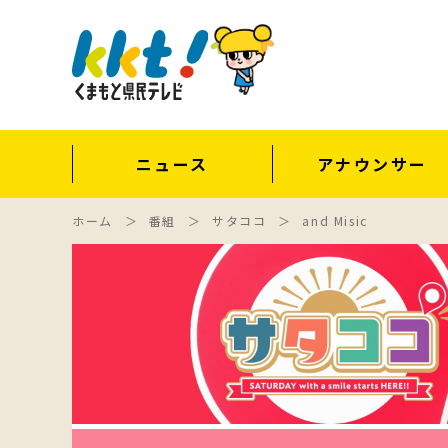
ニュース
アナウンサー
ホーム
番組
サタココ
and Misic