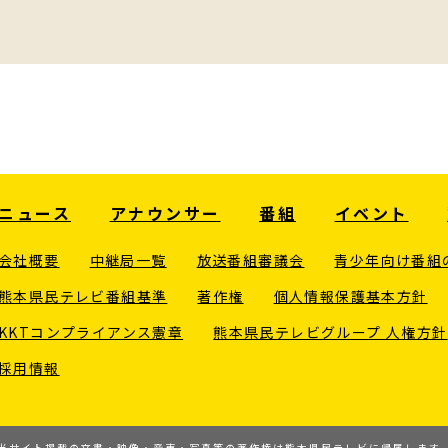
ニュース
アナウンサー
番組
イベント
会社概要
中継局一覧
放送番組審議会
青少年向け番組
熊本県民テレビ番組基準
著作権
個人情報保護基本方針
KKTコンプライアンス憲章
熊本県民テレビグループ 人権方針
採用情報
当サイト掲載の文書・映像・音声・写真等の
著作権は熊本県民テレビに帰属します