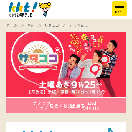
MENU
ホーム
番組
サタココ
and Misic