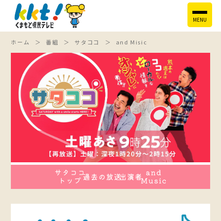
MENU
ホーム
番組
サタココ
and Misic