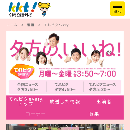
MENU
ホーム
番組
てれビタevery．
てれビタevery.
放送した情報
出演者
トップ
コーナー
募集