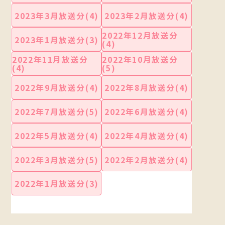
2023年3月放送分(4)
2023年2月放送分(4)
2022年12月放送分
2023年1月放送分(3)
(4)
2022年11月放送分
2022年10月放送分
(4)
(5)
2022年9月放送分(4)
2022年8月放送分(4)
2022年7月放送分(5)
2022年6月放送分(4)
2022年5月放送分(4)
2022年4月放送分(4)
2022年3月放送分(5)
2022年2月放送分(4)
2022年1月放送分(3)