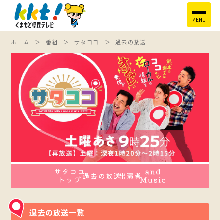
MENU
ホーム
番組
サタココ
過去の放送
過去の放送一覧