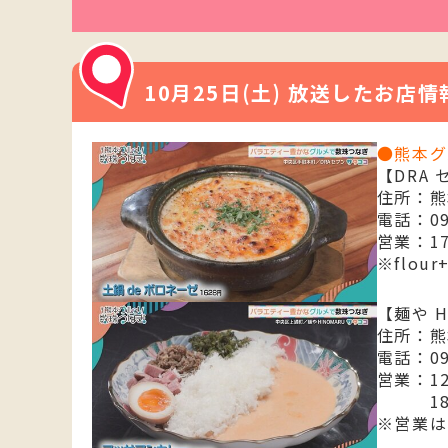
10月25日(土) 放送したお店情
●熊本グ
【DRA
住所：熊
電話：096
営業：17
※flour
【麺や H
住所：熊
電話：090
営業：12
18:0
※営業は