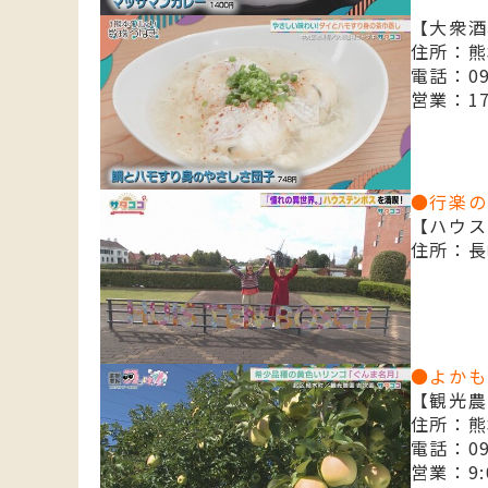
【大衆酒
住所：熊
電話：096
営業：17
●行楽の
【ハウス
住所：長
●よかも
【観光農
住所：熊
電話：096
営業：9: