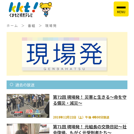
MENU
ホーム
番組
現場発
過去の放送
第72回 現場発！ 災害と生きる～命を守
る備災・減災～
2018年12月22日（土）午後 4時00分放送
第71回 現場発！ 元組長の交換日記～社
会復帰、もがく元受刑者たち～