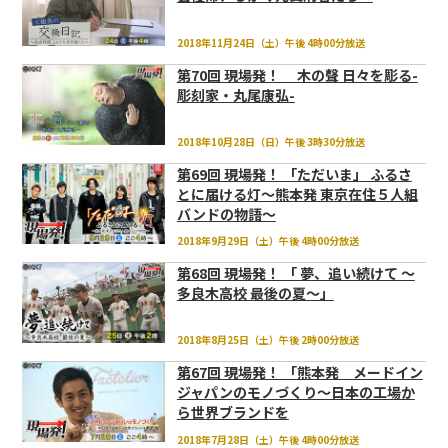
2018年11月24日（土）午後 4時00分放送
第70回 現場発！ 木の聲 日々を彫る-
彫刻家・丸尾康弘-
2018年10月28日（日）午後 3時30分放送
第69回 現場発！ 「ただいま」 ふるさ
とに届ける灯～熊本発 東京在住５人組
バンドの物語～
2018年9月29日（土）午後 4時00分放送
第68回 現場発！ 「 夢、追い続けて ～
多良木高校 最後の夏～」
2018年8月25日（土）午後 2時00分放送
第67回 現場発！ 「熊本発 メードイン
ジャパンのモノづくり～日本の工場か
ら世界ブランドを
2018年7月28日（土）午後 4時00分放送