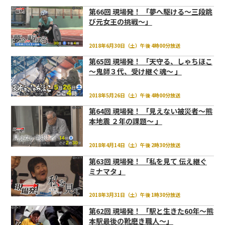
第66回 現場発！ 「夢へ駆ける～三段跳
び元女王の挑戦～」
2018年6月30日（土）午後 4時00分放送
第65回 現場発！ 「天守る、しゃちほこ
～鬼師３代、受け継ぐ魂～ 」
2018年5月26日（土）午後 4時00分放送
第64回 現場発！ 「見えない被災者～熊
本地震 ２年の課題～ 」
2018年4月14日（土）午後 2時30分放送
第63回 現場発！ 「私を見て 伝え継ぐ
ミナマタ 」
2018年3月31日（土）午後 1時30分放送
第62回 現場発！ 「駅と生きた60年～熊
本駅最後の靴磨き職人～」