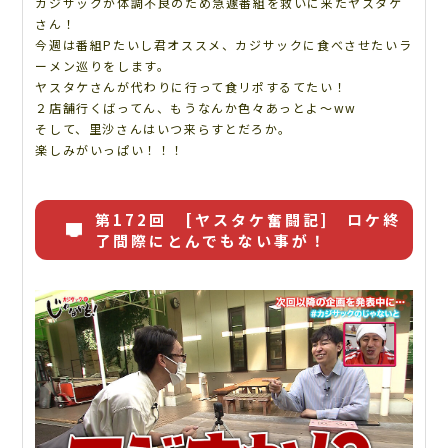
カジサックが体調不良のため急遽番組を救いに来たヤスタケ
さん！
今週は番組Pたいし君オススメ、カジサックに食べさせたいラ
ーメン巡りをします。
ヤスタケさんが代わりに行って食リポするてたい！
２店舗行くばってん、もうなんか色々あっとよ～ww
そして、里沙さんはいつ来らすとだろか。
楽しみがいっぱい！！！
第172回 [ヤスタケ奮闘記] ロケ終
了間際にとんでもない事が！