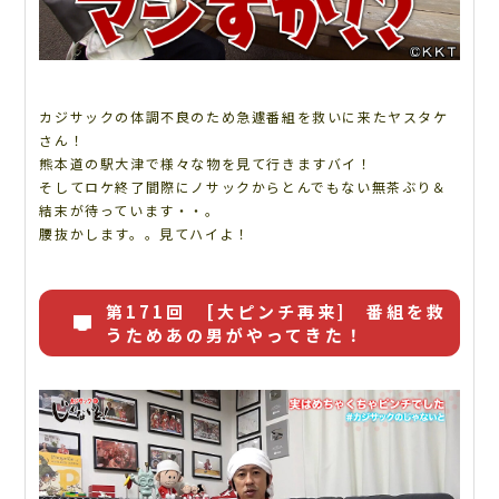
カジサックの体調不良のため急遽番組を救いに来たヤスタケ
さん！
熊本道の駅大津で様々な物を見て行きますバイ！
そしてロケ終了間際にノサックからとんでもない無茶ぶり＆
結末が待っています・・。
腰抜かします。。見てハイよ！
第171回 [大ピンチ再来] 番組を救
うためあの男がやってきた！