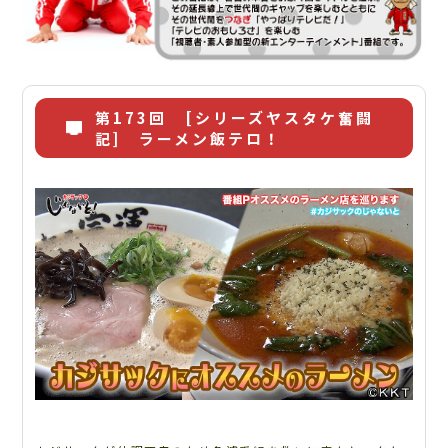
第173回 [シリーズヤスタケ奮闘
記] ラーメン飯テロ！