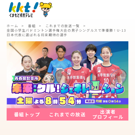
ホーム
番組
これまでの放送一覧
全国小学生バドミントン選手権大会の男子シングルスで準優勝！U-13
日本代表に選ばれる将来期待の選手
出演者
番組トップ
これまでの放送
プロフィール