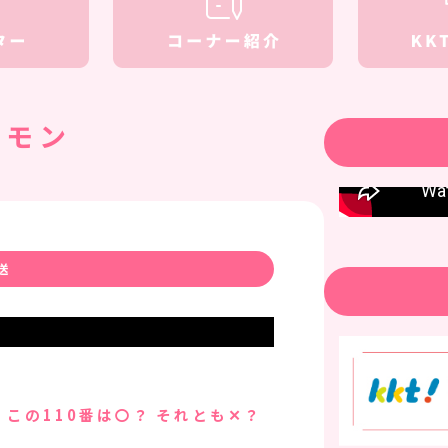
ギモン
送
 この110番は〇？ それとも✕？