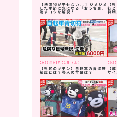
【洗濯物が干せない...】ジメジメ
【県
した季節に気になる「おうち臭」
行ど
消すコツを解説！
符制
2026年04月01日（水）
202
【県民のギモン】自転車の青切符
【解
制度とは？導入の背景は？
サイ