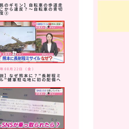
民のギモン】自転車の歩道走
こから違反？～自転車の青切
度②
5年08月22日（金）
説】なぜ熊本に？"長射程ミ
ル"健軍駐屯地に初の配備へ