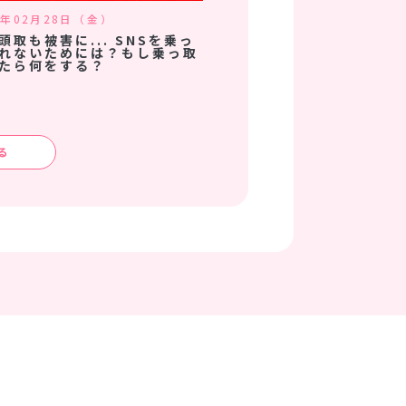
5年02月28日（金）
頭取も被害に... SNSを乗っ
れないためには？もし乗っ取
たら何をする？
る