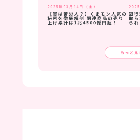
2025年03月14日（金）
202
【実は苦労人？】くまモン人気の
銀行
秘密を徹底解剖 関連商品の売り
取ら
上げ累計は1兆4500億円超！
られ
もっと見