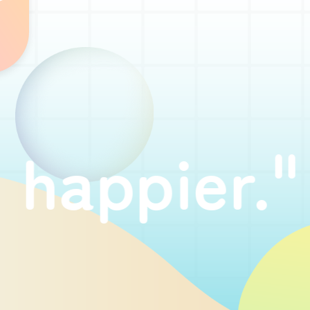
pier."
"