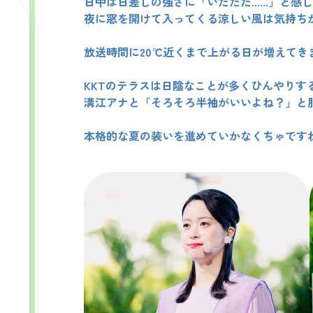
日中は日差しの強さに「いたたた
......
」と感じ
夜に窓を開けて入ってくる涼しい風は気持ち
放送時間に
20℃
近くまで上がる日が増えてき
KKT
のテラスは日陰なことが多くひんやりす
溝江アナと「そろそろ半袖がいいよね？」と服
本格的な夏の装いを進めていかなくちゃです