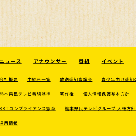
ニュース
アナウンサー
番組
イベント
会社概要
中継局一覧
放送番組審議会
青少年向け番組
熊本県民テレビ番組基準
著作権
個人情報保護基本方針
KKTコンプライアンス憲章
熊本県民テレビグループ 人権方針
採用情報